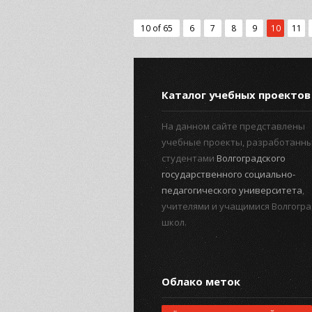
10 of 65
6
7
8
9
10
11
Каталог учебных проектов
На данном сайте представлены
учебные проекты, разработанн
студентами
Волгоградского
государственного социально-
педагогического университета
,
учителями и учащимися Волгогра
школ.
Облако меток