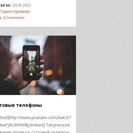
ted on:
20.05.2022
Родион Кремнев
:
0 Comments
товые телефоны
bed]http://www.youtube.com/watch?
0AwFJRUW9W8[/embed] Творческое
вание проекта: Сотовый телефон: