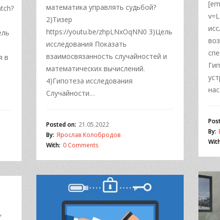
[em
математика управлять судьбой?
tch?
v=L
2)Тизер
исс
https://youtu.be/zhpLNxOqNN0 3)Цель
ель
воз
исследования Показать
спе
взаимосвязанность случайностей и
я в
Гип
математических вычислений.
уст
4)Гипотеза исследования
на
Случайности…
Pos
Posted on:
21.05.2022
By:
By:
Ярослав Колобродов
With
With:
0 Comments
,