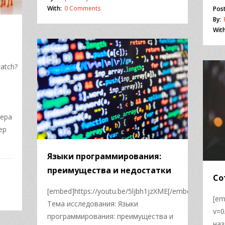
With:
0 Comments
Pos
By:
With
atch?
тера
ер
Языки программирования:
преимущества и недостатки
Со
[embed]https://youtu.be/5ljbh1jzXME[/embed]
[em
Тема исследования: Языки
v=
программирования: преимущества и
наз