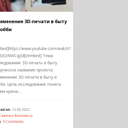
именение 3D-печати в быту
хобби
bed]https://www.youtube.com/watch?
1SEDNWCqjS8[/embed] Тема
ледования: 3D-печать в быту
рческое название проекта:
менение 3D-печати в быту и
би. Цель исследования: понять
чем нужна…
ted on:
12.05.2022
Савенко Василисса
:
0 Comments