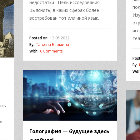
недостатки Цель исследования:
пол
Выяснить, в каких сферах более
Изу
востребован тот или иной язык…
от
исп
Posted on:
13.05.2022
тел
By:
Татьяна Бармина
With:
0 Comments
Pos
By:
With
язь
ны
Голография — будущее здесь