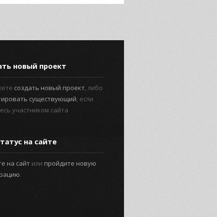
ать новый проект
жете
создать новый проект
, либо
тировать существующий
, если
есь участником сайта
татус на сайте
е на сайт
или
пройдите новую
трацию
.