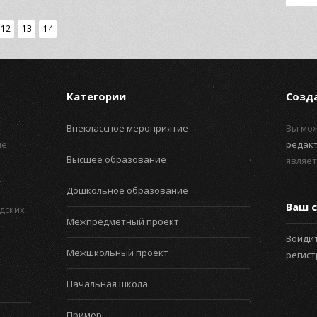
12
13
14
Категории
Созд
Внеклассное мероприятие
Вы мо
ые
редак
Высшее образование
являет
Дошкольное образование
Ваш с
дских
Межпредметный проект
Войдит
Межшкольный проект
регис
Начальная школа
Пример