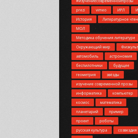
#изучениесовременнойпрозы
prezi
vimeo
ИРЛ
История
Литературное чте
МОЛ
Методика обучения литературе
Окружающий мир
Физкуль
автомобиль
астрономия
беспилотники
будущее
геометрия
звёзды
изучение современной прозы
информатика
компьютер
космос
математика
планетарий
пример
проект
роботы
русская культура
созвездия