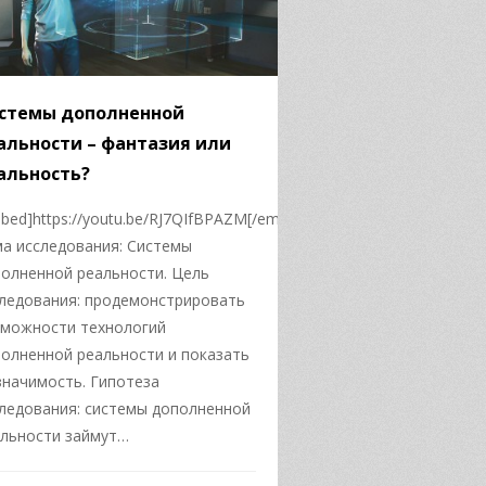
стемы дополненной
альности – фантазия или
альность?
bed]https://youtu.be/RJ7QIfBPAZM[/embed]
а исследования: Системы
олненной реальности. Цель
ледования: продемонстрировать
зможности технологий
олненной реальности и показать
значимость. Гипотеза
ледования: системы дополненной
льности займут…