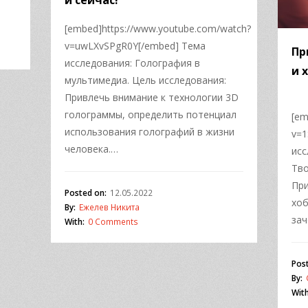
и сейчас!
[embed]https://www.youtube.com/watch?
v=uwLXvSPgR0Y[/embed] Тема
Пр
исследования: Голография в
и 
мультимедиа. Цель исследования:
Привлечь внимание к технологии 3D
голограммы, определить потенциал
[em
использования голографий в жизни
v=
человека.…
исс
Тво
При
Posted on:
12.05.2022
хоб
By:
Ежелев Никита
за
With:
0 Comments
Pos
By:
With