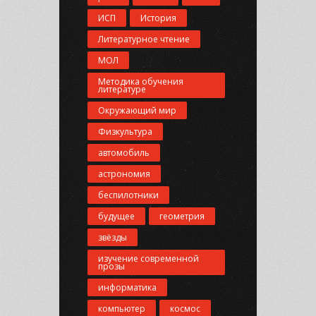
ИСП
История
Литературное чтение
МОЛ
Методика обучения
литературе
Окружающий мир
Физкультура
автомобиль
астрономия
беспилотники
будущее
геометрия
звёзды
изучение современной
прозы
информатика
компьютер
космос