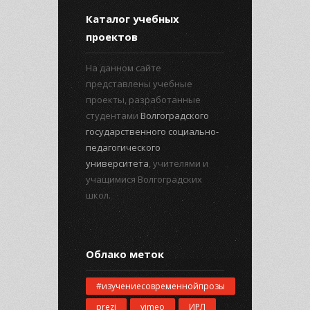
Каталог учебных
проектов
На данном сайте
представлены учебные
проекты, разработанные
студентами
Волгоградского
государственного социально-
педагогического
университета
, учителями и
учащимися Волгоградских
школ.
Облако меток
#изучениесовременнойпрозы
prezi
vimeo
ИРЛ