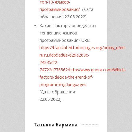
топ-10-языков-
программирования/
(Дата
обращения: 22.05.2022).
Какие факторы определяют
тенденцию языков
программирования? URL:
https://translated.turbopages.org/proxy_u/en-
ru.ru.deb5ad8e-629a269c-
24235cf2-
74722d776562/https/www.quora.com/Which-
factors-decide-the-trend-of-
programming-languages
(Дата обращения:
22.05.2022).
Татьяна Бармина