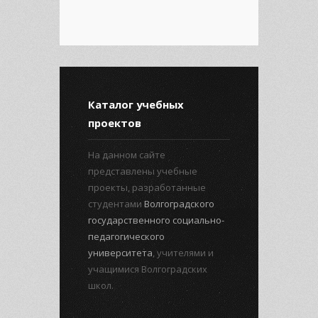
Каталог учебных
проектов
На данном сайте
представлены учебные
проекты, разработанные
студентами
Волгоградского
государственного социально-
педагогического
университета
, учителями и
учащимися Волгоградских
школ.