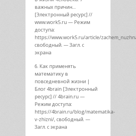
важных причин…
[Электронный ресурс] //
www.work5.ru — Режим
доступа:
https://www.work5.ru/article/zachem_nuzhn
свободный. — Загл. с
экрана
6. Как применять
математику в
повседневной жизни |
Блог 4brain [Электронный
ресурс] // 4brain.ru —
Режим доступа:
https://4brain.ru/blog/matematika-
v-zhizni/, свободный. —
Загл. с экрана