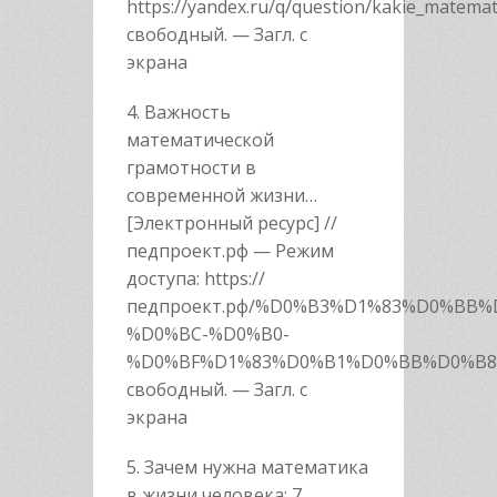
https://yandex.ru/q/question/kakie_matemat
свободный. — Загл. с
экрана
4. Важность
математической
грамотности в
современной жизни…
[Электронный ресурс] //
педпроект.рф — Режим
доступа: https://
педпроект.рф/%D0%B3%D1%83%D0%BB
%D0%BC-%D0%B0-
%D0%BF%D1%83%D0%B1%D0%BB%D0%B8
свободный. — Загл. с
экрана
5. Зачем нужна математика
в жизни человека: 7