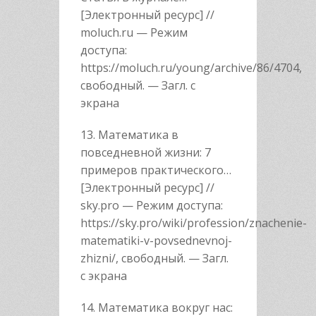
[Электронный ресурс] //
moluch.ru — Режим
доступа:
https://moluch.ru/young/archive/86/4704,
свободный. — Загл. с
экрана
13. Математика в
повседневной жизни: 7
примеров практического…
[Электронный ресурс] //
sky.pro — Режим доступа:
https://sky.pro/wiki/profession/znachenie-
matematiki-v-povsednevnoj-
zhizni/, свободный. — Загл.
с экрана
14. Математика вокруг нас: