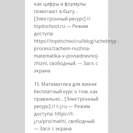
как цифры и формулы
помогают в быту…
[Электронный ресурс] //
topitschool.ru — Режим
доступа:
https://topitschool.ru/blog/uchebnyy-
process/zachem-nuzhna-
matematika-v-povsednevnoj-
zhizni, свободный. — Загл. с
экрана
15. Математика для жизни:
бесплатный курс о том, как
правильно… [Электронный
ресурс] // t-j.ru — Режим
доступа: https://t-
j.ru/pro/math/, свободный.
— Загл. с экрана