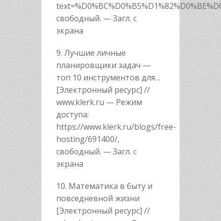
text=%D0%BC%D0%B5%D1%82%D0%BE%
свободный. — Загл. с
экрана
9. Лучшие личные
планировщики задач —
топ 10 инструментов для…
[Электронный ресурс] //
www.klerk.ru — Режим
доступа:
https://www.klerk.ru/blogs/free-
hosting/691400/,
свободный. — Загл. с
экрана
10. Математика в быту и
повседневной жизни
[Электронный ресурс] //