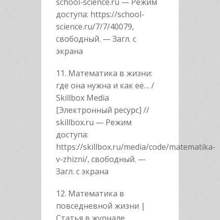
school-science.ru — Режим
доступа: https://school-
science.ru/7/7/40079,
свободный. — Загл. с
экрана
11. Математика в жизни:
где она нужна и как её… /
Skillbox Media
[Электронный ресурс] //
skillbox.ru — Режим
доступа:
https://skillbox.ru/media/code/matematika-
v-zhizni/, свободный. —
Загл. с экрана
12. Математика в
повседневной жизни |
Статья в журнале…