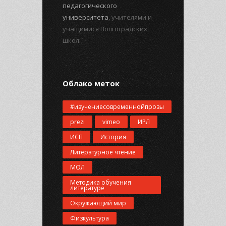
педагогического
университета
, учителями и
учащимися Волгоградских
школ.
Облако меток
#изучениесовременнойпрозы
prezi
vimeo
ИРЛ
ИСП
История
Литературное чтение
МОЛ
Методика обучения
литературе
Окружающий мир
Физкультура