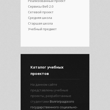
Реализованный проект
Сервисы Веб 2.0
Сетевой проект
Средняя школа
Старшая школа
Учебный предмет
Каталог учебных
проектов
На данном сайте
представлены учебные
проекты, разработанные
студентами
Волгоградского
государственного социально-