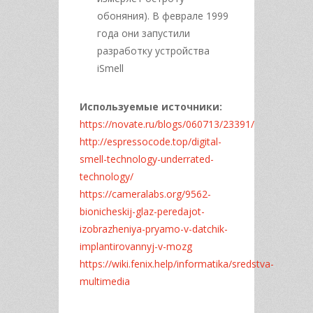
обоняния). В феврале 1999
года они запустили
разработку устройства
iSmell
Используемые источники:
https://novate.ru/blogs/060713/23391/
http://espressocode.top/digital-
smell-technology-underrated-
technology/
https://cameralabs.org/9562-
bionicheskij-glaz-peredajot-
izobrazheniya-pryamo-v-datchik-
implantirovannyj-v-mozg
https://wiki.fenix.help/informatika/sredstva-
multimedia