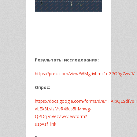
Результаты исследования:
https://prezi.com/view/WMgrivbmc1dG7O0g7vwR/
Опрос:
https://docs.google.com/forms/d/e/1FAIpQLSdf70
vLEX3LvlzMvR46qs5hMpwg-
QPDq7nVezZw/viewform?
usp=sf_link