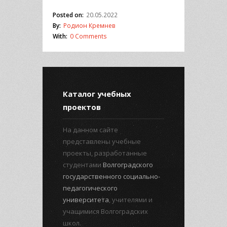
Posted on:
20.05.2022
By:
Родион Кремнев
With:
0 Comments
Каталог учебных
проектов
На данном сайте
представлены учебные
проекты, разработанные
студентами
Волгоградского
государственного социально-
педагогического
университета
, учителями и
учащимися Волгоградских
школ.