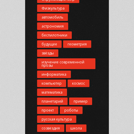
Физкультура
автомобиль
астрономия
беспилотники
будущее
геометрия
звёзды
изучение современной
прозы
информатика
компьютер
космос
математика
планетарий
пример
проект
роботы
русская культура
созвездия
школа