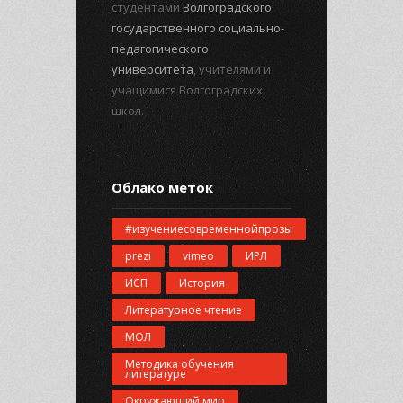
студентами
Волгоградского
государственного социально-
педагогического
университета
, учителями и
учащимися Волгоградских
школ.
Облако меток
#изучениесовременнойпрозы
prezi
vimeo
ИРЛ
ИСП
История
Литературное чтение
МОЛ
Методика обучения
литературе
Окружающий мир