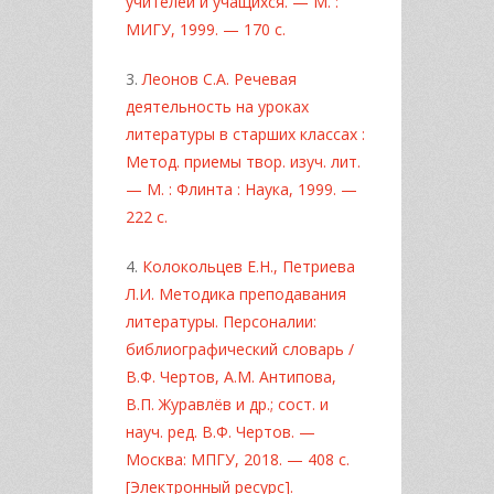
учителей и учащихся. — М. :
МИГУ, 1999. — 170 с.
3.
Леонов С.А. Речевая
деятельность на уроках
литературы в старших классах :
Метод. приемы твор. изуч. лит.
— М. : Флинта : Наука, 1999. —
222 с.
4.
Колокольцев Е.Н., Петриева
Л.И. Методика преподавания
литературы. Персоналии:
библиографический словарь /
В.Ф. Чертов, А.М. Антипова,
В.П. Журавлёв и др.; сост. и
науч. ред. В.Ф. Чертов. —
Москва: МПГУ, 2018. — 408 с.
[Электронный ресурс].