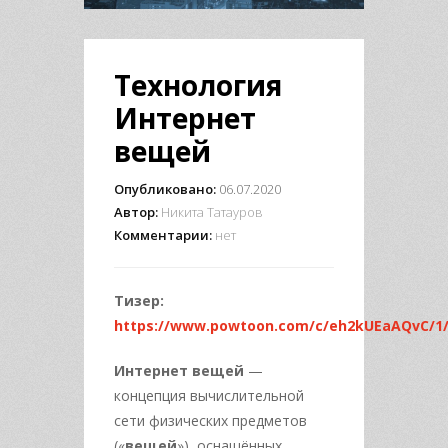
Технология
Интернет
вещей
Опубликовано:
06.07.2020
Автор:
Никита Татауров
Комментарии:
нет
Тизер:
https://www.powtoon.com/c/eh2kUEaAQvC/1
Интернет вещей
—
концепция вычислительной
сети физических предметов
(«
вещей
»), оснащённых