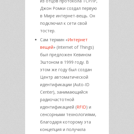
из отцов протокола TCP/IP,
Джон Ромки создал первую
в Мире интернет-вещь. Он
подключил к сети свой
тостер.
Сам термин «
Интернет
вещей
» (Internet of Things)
был предложен Кевином
Эштоном в 1999 году. В
этом же году был создан
Центр автоматической
идентификации (Auto-ID
Center), занимающийся
радиочастотной
идентификацией (
RFID
) и
сенсорными технологиями,
благодаря которому эта
концепция и получила