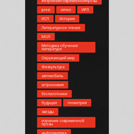
#изучениесовременнойпрозы
prezi
vimeo
ИРЛ
ИСП
История
Литературное чтение
МОЛ
Методика обучения
литературе
Окружающий мир
Физкультура
автомобиль
астрономия
беспилотники
будущее
геометрия
звёзды
изучение современной
прозы
информатика