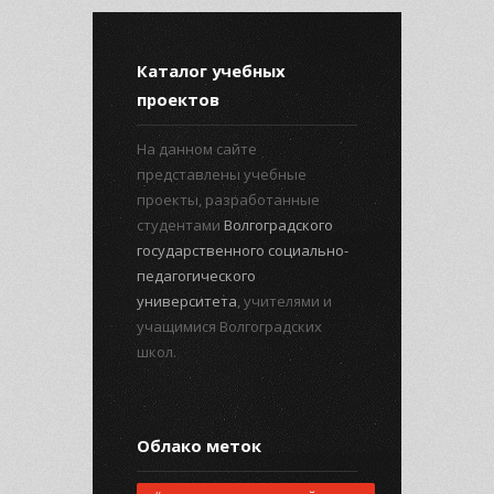
Каталог учебных
проектов
На данном сайте
представлены учебные
проекты, разработанные
студентами
Волгоградского
государственного социально-
педагогического
университета
, учителями и
учащимися Волгоградских
школ.
Облако меток