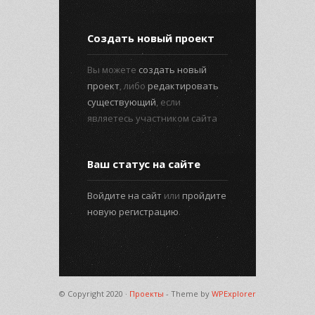
Создать новый проект
Вы можете
создать новый
проект
, либо
редактировать
существующий
, если
являетесь участником сайта
Ваш статус на сайте
Войдите на сайт
или
пройдите
новую регистрацию
.
© Copyright 2020 ·
Проекты
- Theme by
WPExplorer