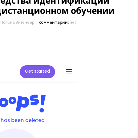
редства идентификации
дистанционном обучении
Полина Эйтенеер
Комментарии:
нет