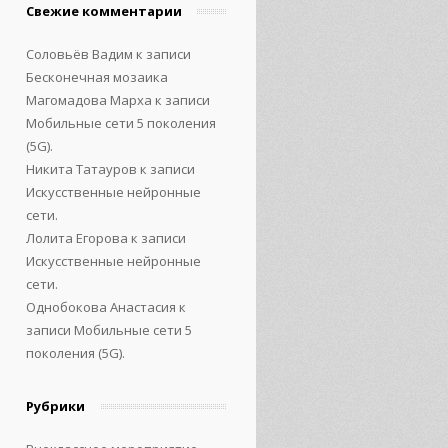
Свежие комментарии
Соловьёв Вадим
к записи
Бесконечная мозаика
Магомадова Марха
к записи
Мобильные сети 5 поколения
(5G).
Никита Татауров
к записи
Искусственные нейронные
сети.
Лолита Егорова
к записи
Искусственные нейронные
сети.
Однобокова Анастасия
к
записи
Мобильные сети 5
поколения (5G).
Рубрики