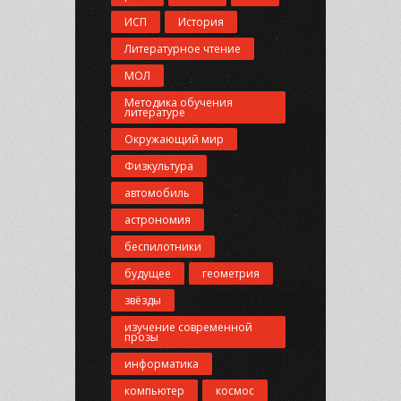
ИСП
История
Литературное чтение
МОЛ
Методика обучения
литературе
Окружающий мир
Физкультура
автомобиль
астрономия
беспилотники
будущее
геометрия
звёзды
изучение современной
прозы
информатика
компьютер
космос