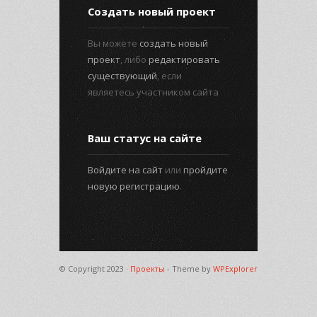
Создать новый проект
Вы можете
создать новый
проект
, либо
редактировать
существующий
, если
являетесь участником сайта
Ваш статус на сайте
Войдите на сайт
или
пройдите
новую регистрацию
.
© Copyright 2023 ·
Проекты
- Theme by
WPExplorer