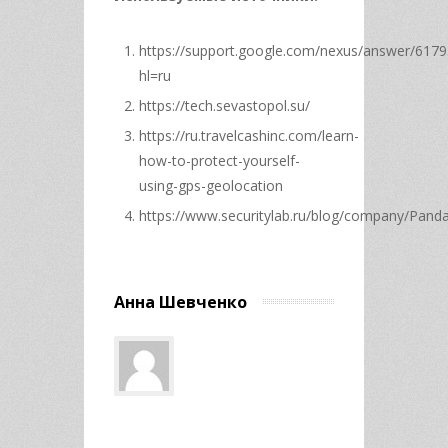
https://support.google.com/nexus/answer/617
hl=ru
https://tech.sevastopol.su/
https://ru.travelcashinc.com/learn-
how-to-protect-yourself-
using-gps-geolocation
https://www.securitylab.ru/blog/company/Pand
Анна Шевченко