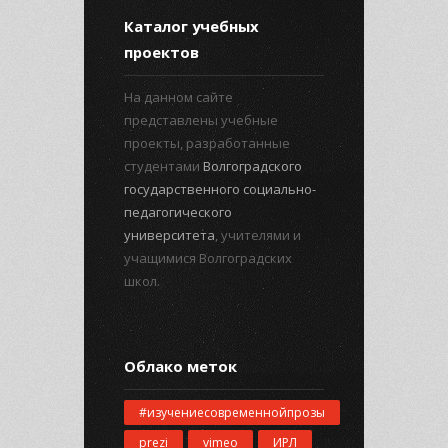
Каталог учебных
проектов
На данном сайте
представлены учебные
проекты, разработанные
студентами
Волгоградского
государственного социально-
педагогического
университета
, учителями и
учащимися Волгоградских
школ.
Облако меток
#изучениесовременнойпрозы
prezi
vimeo
ИРЛ