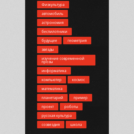
Физкультура
автомобиль
астрономия
беспилотники
будущее
геометрия
звёзды
изучение современной
прозы
информатика
компьютер
космос
математика
планетарий
пример
проект
роботы
русская культура
созвездия
школа