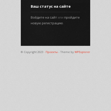
Ваш статус на сайте
Войдите на сайт
или
пройдите
новую регистрацию
.
© Copyright 2023 ·
Проекты
- Theme by
WPExplorer