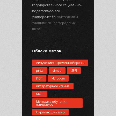
государственного социально-
педагогического
университета
, учителями и
учащимися Волгоградских
школ.
Облако меток
#изучениесовременнойпрозы
prezi
vimeo
ИРЛ
ИСП
История
Литературное чтение
МОЛ
Методика обучения
литературе
Окружающий мир