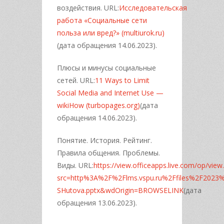
воздействия. URL:
Исследовательская
работа «Социальные сети
польза или вред?» (multiurok.ru)
(дата обращения 14.06.2023).
Плюсы и минусы социальные
сетей. URL:
11 Ways to Limit
Social Media and Internet Use —
wikiHow (turbopages.org)
(дата
обращения 14.06.2023).
Понятие. История. Рейтинг.
Правила общения. Проблемы.
Виды. URL:
https://view.officeapps.live.com/op/view
src=http%3A%2F%2Flms.vspu.ru%2Ffiles%2F2023%2
SHutova.pptx&wdOrigin=BROWSELINK
(дата
обращения 13.06.2023).