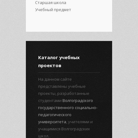
Старшая школа
Учебный предмет
Каталог учебных
проектов
На данном сайте
представлены учебные
проекты, разработанные
студентами
Волгоградского
государственного социально-
педагогического
университета
, учителями и
учащимися Волгоградских
школ.