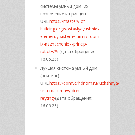
системы умный дом, их
назначение и принцип.
URL:
https://mastery-of-
building.org/sostavlyayushhie-
elementy-sistemy-umnyj-dom-
ix-naznachenie-i-princip-
raboty/#i
(Дата обращения:
16.06.23)
Лучшая система умный дом
(рейтинг).
URL:
https://domverhdnom.ru/luchshaya-
sistema-umnyy-dom-
reyting/
(Дата обращения:
16.06.23)