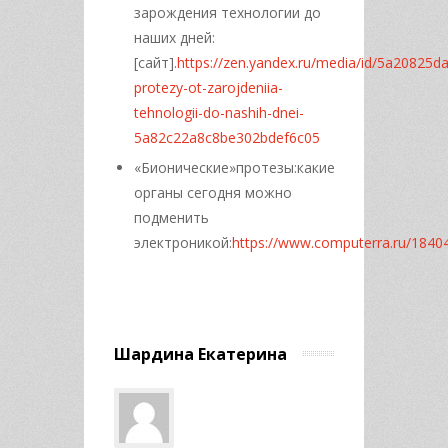
зарождения технологии до
наших дней:
[сайт].
https://zen.yandex.ru/media/id/5a20825d
protezy-ot-zarojdeniia-
tehnologii-do-nashih-dnei-
5a82c22a8c8be302bdef6c05
«Бионические»протезы:какие
органы сегодня можно
подменить
электроникой:
https://www.computerra.ru/18404
Шардина Екатерина