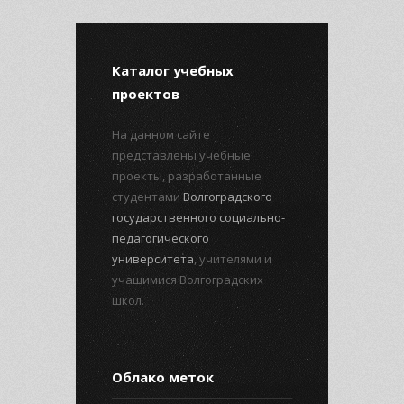
Каталог учебных
проектов
На данном сайте
представлены учебные
проекты, разработанные
студентами
Волгоградского
государственного социально-
педагогического
университета
, учителями и
учащимися Волгоградских
школ.
Облако меток