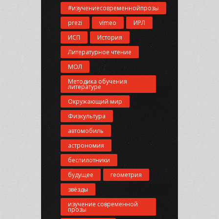
#изучениесовременнойпрозы
prezi
vimeo
ИРЛ
ИСП
История
Литературное чтение
МОЛ
Методика обучения
литературе
Окружающий мир
Физкультура
автомобиль
астрономия
беспилотники
будущее
геометрия
звёзды
изучение современной
прозы