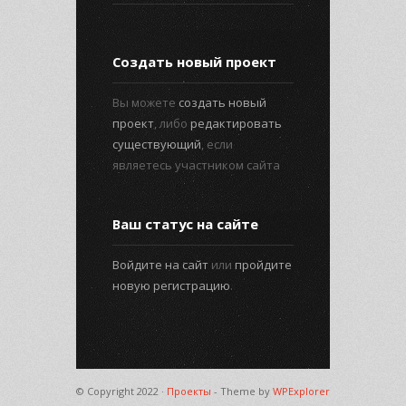
Создать новый проект
Вы можете
создать новый
проект
, либо
редактировать
существующий
, если
являетесь участником сайта
Ваш статус на сайте
Войдите на сайт
или
пройдите
новую регистрацию
.
© Copyright 2022 ·
Проекты
- Theme by
WPExplorer