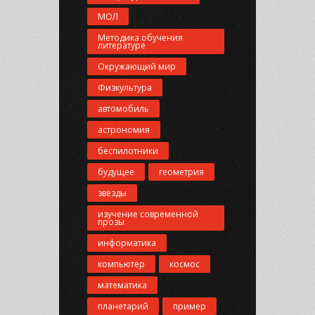
МОЛ
Методика обучения
литературе
Окружающий мир
Физкультура
автомобиль
астрономия
беспилотники
будущее
геометрия
звёзды
изучение современной
прозы
информатика
компьютер
космос
математика
планетарий
пример