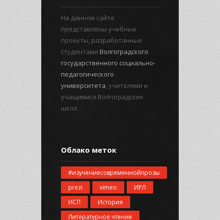
На данном сайте
представлены учебные
проекты, разработанные
студентами
Волгоградского
государственного социально-
педагогического
университета
, учителями и
учащимися Волгоградских
школ.
Облако меток
#изучениесовременнойпрозы
prezi
vimeo
ИРЛ
ИСП
История
Литературное чтение