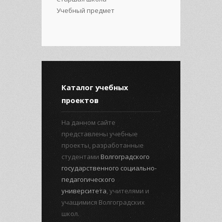
Учебный предмет
Каталог учебных
проектов
На данном сайте
представлены учебные
проекты, разработанные
студентами
Волгоградского
государственного социально-
педагогического
университета
, учителями и
учащимися Волгоградских
школ.