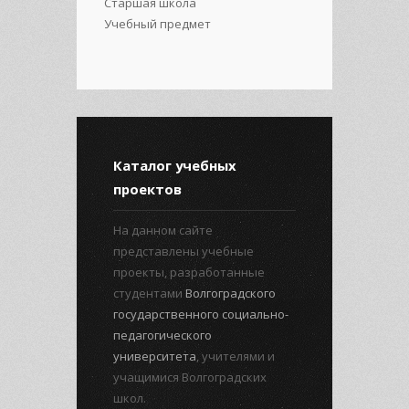
Старшая школа
Учебный предмет
Каталог учебных
проектов
На данном сайте
представлены учебные
проекты, разработанные
студентами
Волгоградского
государственного социально-
педагогического
университета
, учителями и
учащимися Волгоградских
школ.