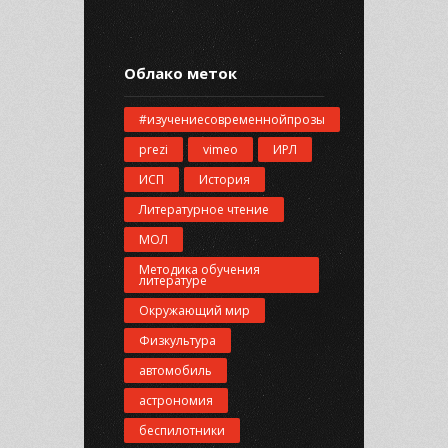
Облако меток
#изучениесовременнойпрозы
prezi
vimeo
ИРЛ
ИСП
История
Литературное чтение
МОЛ
Методика обучения
литературе
Окружающий мир
Физкультура
автомобиль
астрономия
беспилотники