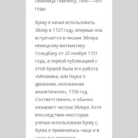
Лейбница Гюйгенсу, 1690—1691
годы.
Букву e начал использовать
Эйлер в 1727 году, впервые она
встречается в письме Эйлера
немецкому математику
Гольдбаху от 25 ноября 1731
года, а первой публикацией с
этой буквой была его работа
«Механика, или Наука о
движении, изложенная
аналитически», 1736 год.
Соответственно, e обычно
называют числом Эйлера. Хотя
впоследствии некоторые
учёные использовали букву c,
буква e применялась чаще и в
наши дни является