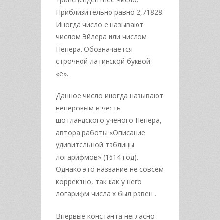
Приблизительно равно 2,71828.
Иногда число e называют
числом Эйлера или числом
Непера. Обозначается
строчной латинской буквой
«e».
Данное число иногда называют
неперовым в честь
шотландского учёного Непера,
автора работы «Описание
удивительной таблицы
логарифмов» (1614 год).
Однако это название не совсем
корректно, так как у него
логарифм числа x был равен .
Впервые константа негласно