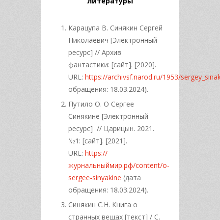
литературы
Карацупа В. Синякин Сергей
Николаевич [Электронный
ресурс] // Архив
фантастики: [сайт]. [2020].
URL:
https://archivsf.narod.ru/1953/sergey_sina
обращения: 18.03.2024).
Путило О. О Сергее
Синякине [Электронный
ресурс] // Царицын. 2021.
№1: [сайт]. [2021].
URL:
https://
журнальныймир.рф/content/o-
sergee-sinyakine
(дата
обращения: 18.03.2024).
Синякин С.Н. Книга о
странных вещах [текст] / С.