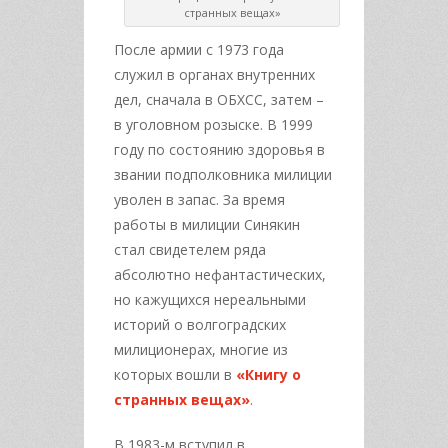
странных вещах»
После армии с 1973 года
служил в органах внутренних
дел, сначала в ОБХСС, затем –
в уголовном розыске. В 1999
году по состоянию здоровья в
звании подполковника милиции
уволен в запас. За время
работы в милиции Синякин
стал свидетелем ряда
абсолютно нефантастических,
но кажущихся нереальными
историй о волгоградских
милиционерах, многие из
которых вошли в
«Книгу о
странных вещах»
.
В 1983-м вступил в