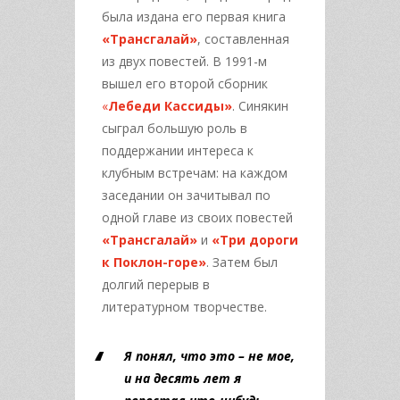
была издана его первая книга
«Трансгалай»
, составленная
из двух повестей. В 1991-м
вышел его второй сборник
«
Лебеди Кассиды»
. Синякин
сыграл большую роль в
поддержании интереса к
клубным встречам: на каждом
заседании он зачитывал по
одной главе из своих повестей
«Трансгалай»
и
«Три дороги
к Поклон-горе»
. Затем был
долгий перерыв в
литературном творчестве.
Я понял, что это – не мое,
и на десять лет я