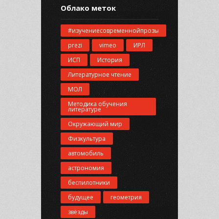
Облако меток
#изучениесовременнойпрозы
prezi
vimeo
ИРЛ
ИСП
История
Литературное чтение
МОЛ
Методика обучения
литературе
Окружающий мир
Физкультура
автомобиль
астрономия
беспилотники
будущее
геометрия
звёзды