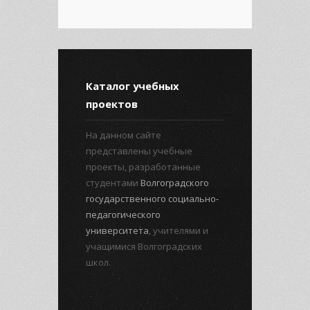
Каталог учебных
проектов
На данном сайте
представлены учебные
проекты, разработанные
студентами
Волгоградского
государственного социально-
педагогического
университета
, учителями и
учащимися Волгоградских
школ.