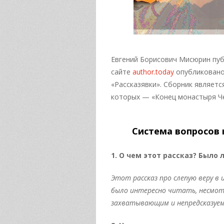
Евгений Борисович Мисюрин публ
сайте
author.today
опубликовано 
«Рассказявки». Сборник являетс
которых — «Конец монастыря Чеш
Система вопросов 
1. О чем этот рассказ? Было
Этот рассказ про слепую веру в 
было интересно читать, несмотр
захватывающим и непредсказуе