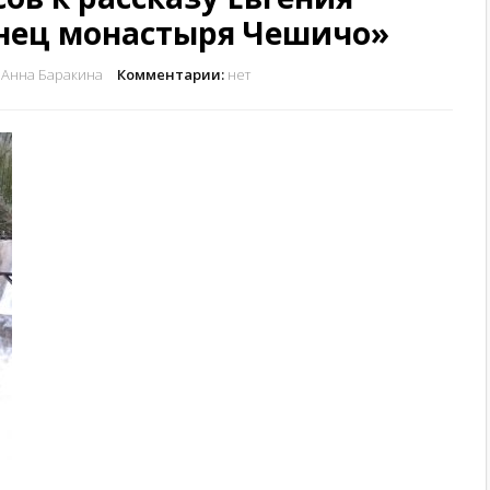
нец монастыря Чешичо»
Анна Баракина
Комментарии:
нет