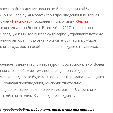
рчество было для Мисюрина не больше, чем хобби.
, он решает публиковать свои произведения в интернет-
 роман
«Пенсионер»
, созданный по мотивам
«Земли
издательство «Эксмо». В сентябре 2017 года автора
народную книжную выставку-ярмарку, устраивают встречу
мнению автора – «однозначно и категорически мужское
 книга года: роман особо пришелся по душе отставникам и
начинает заниматься литературой профессионально. Вслед
вивая свою любимую тему попаданцев, он создает
ман «Варадеро не будет». Вторая часть романа – «Ловушка
у. Создавая произведения, Мисюрин тщательно
ющиеся истории, технологии и географии. В свои книги он
 чтобы читателям было над чем подумать:
ь правдоподобно, надо жить там, о чем ты пишешь.