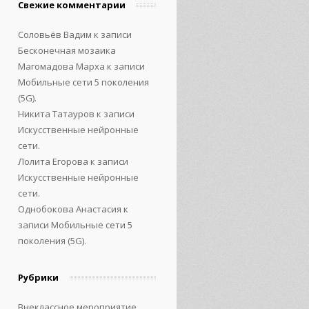
Свежие комментарии
Соловьёв Вадим
к записи
Бесконечная мозаика
Магомадова Марха
к записи
Мобильные сети 5 поколения
(5G).
Никита Татауров
к записи
Искусственные нейронные
сети.
Лолита Егорова
к записи
Искусственные нейронные
сети.
Однобокова Анастасия
к
записи
Мобильные сети 5
поколения (5G).
Рубрики
Внеклассное мероприятие