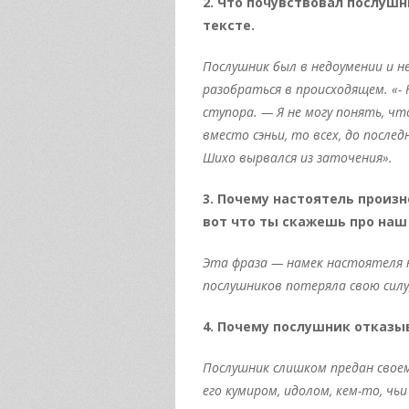
2. Что почувствовал послушн
тексте.
Послушник был в недоумении и не
разобраться в происходящем. «- 
ступора. — Я не могу понять, ч
вместо сэньи, то всех, до после
Шихо вырвался из заточения».
3. Почему настоятель произн
вот что ты скажешь про наш
Эта фраза — намек настоятеля н
послушников потеряла свою силу
4. Почему послушник отказыв
Послушник слишком предан свое
его кумиром, идолом, кем-то, ч