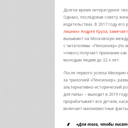
Долгое время литературное тво
Однако, последовав совету жены
издательствах. В 2017 году его
лишних»
Андрея Круза
,
замечает
вызывают на Московскую между
с читателями. «Пенсионер» (по 
чтиво») получает признание как
молодым людям до 22-х лет.
После первого успеха Мисюрин 
за трилогией «Пенсионер», раз
альтернативно-исторический ро
для папы» – выходит в 2019 год
прорабатывает все детали, каса
включает малоизвестные факты,
«Для того, чтобы писат