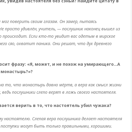
ик, увидев настоятеля без сэньи? Найдите цитату в
 мог поверить своим глазам. Он замер, пытаясь
Не просто удивлён, учитель, — послушник наконец вышел из
то происходит. Если кто-то увидит вас одетым в мирское
днего сяо, охватит паника. Они решат, что дух древнего
осит фразу: «Я, может, и не похож на умирающего…А
 монастырь?»?
а то, что монастырь давно мёртв, а вера как смысл жизни
, ведь послушники слепо верят в ложь своего настоятеля.
ается верить в то, что настоятель убил чужака?
му настоятелю. Слепая вера послушника делает настоятеля
ьи поступки могут быть только правильными, хорошими.