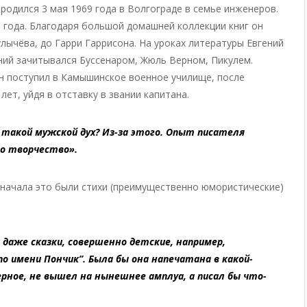
родился 3 мая 1969 года в Волгограде в семье инженеров.
и года. Благодаря большой домашней коллекции книг он
лычёва, до Гарри Гаррисона. На уроках литературы Евгений
ий зачитывался Буссенаром, Жюль Верном, Пикулем.
он поступил в Камышинское военное училище, после
ет, уйдя в отставку в звании капитана.
 такой мужской дух? Из-за этого. Опыт писателя
го творчество».
Сначала это были стихи (преимущественно юмористические)
 даже сказки, совершенно детские, например,
по имени Пончик”. Была бы она напечатана в какой-
верное, не вышел на нынешнее амплуа, а писал бы что-