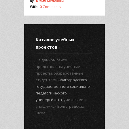
By:
Юлия Мелихова
With:
0 Comments
Каталог учебных
проектов
На данном сайте
представлены учебные
проекты, разработанные
студентами
Волгоградского
государственного социально-
педагогического
университета
, учителями и
учащимися Волгоградских
школ.