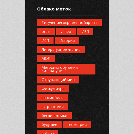
Облако меток
#изучениесовременнойпрозы
prezi
vimeo
ИРЛ
ИСП
История
Литературное чтение
МОЛ
Методика обучения
литературе
Окружающий мир
Физкультура
автомобиль
астрономия
беспилотники
будущее
геометрия
звёзды