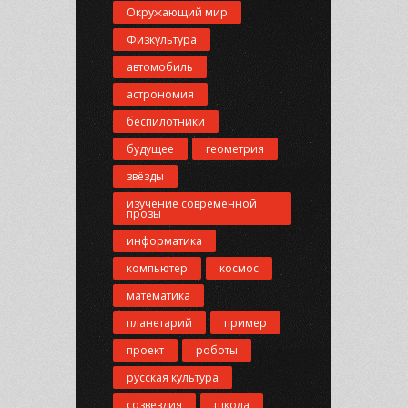
Окружающий мир
Физкультура
автомобиль
астрономия
беспилотники
будущее
геометрия
звёзды
изучение современной
прозы
информатика
компьютер
космос
математика
планетарий
пример
проект
роботы
русская культура
созвездия
школа