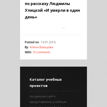
по рассказу Людмилы
Улицкой «И умерли в один
день»
…
Posted on:
14.01.2019
By:
Алёна Вальцева
With:
0 Comments
Каталог учебных
проектов
На данном сайте
представлены учебные