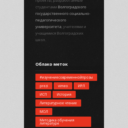
проекты, разработанные
студентами
Волгоградского
государственного социально-
педагогического
университета
, учителями и
учащимися Волгоградских
школ.
Облако меток
#изучениесовременнойпрозы
prezi
vimeo
ИРЛ
ИСП
История
Литературное чтение
МОЛ
Методика обучения
литературе