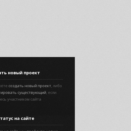
ать новый проект
жете
создать новый проект
, либо
тировать существующий
, если
есь участником сайта
татус на сайте