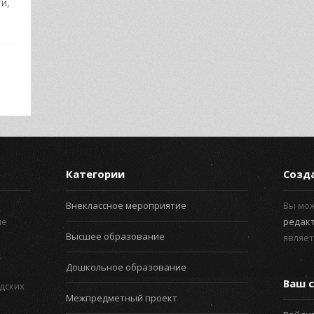
и,
Категории
Созд
Внеклассное мероприятие
Вы мо
ые
редак
Высшее образование
являет
Дошкольное образование
Ваш с
дских
Межпредметный проект