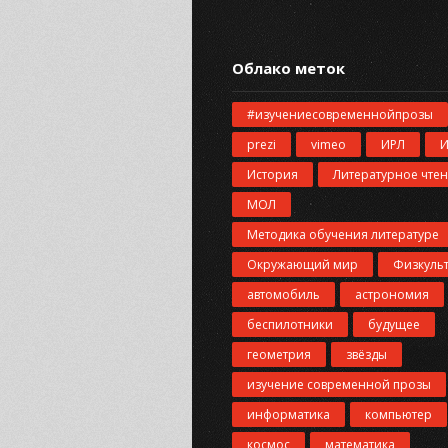
Облако меток
#изучениесовременнойпрозы
prezi
vimeo
ИРЛ
История
Литературное чте
МОЛ
Методика обучения литературе
Окружающий мир
Физкуль
автомобиль
астрономия
беспилотники
будущее
геометрия
звёзды
изучение современной прозы
информатика
компьютер
космос
математика