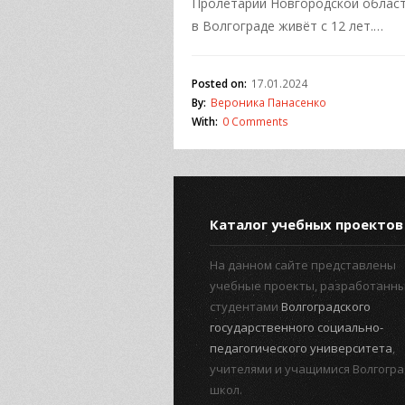
Пролетарий Новгородской област
в Волгограде живёт с 12 лет.…
Posted on:
17.01.2024
By:
Вероника Панасенко
With:
0 Comments
Каталог учебных проектов
На данном сайте представлены
учебные проекты, разработанн
студентами
Волгоградского
государственного социально-
педагогического университета
,
учителями и учащимися Волгогра
школ.