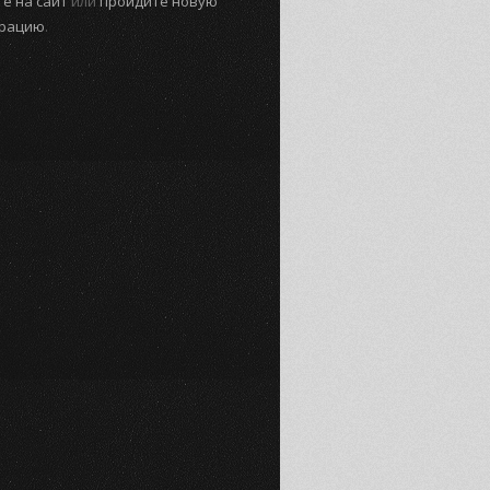
е на сайт
или
пройдите новую
трацию
.