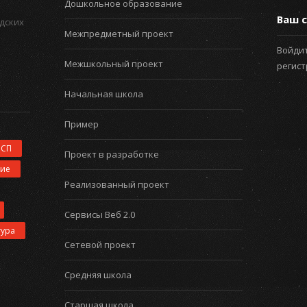
Дошкольное образование
Ваш с
дских
Межпредметный проект
Войдит
Межшкольный проект
регис
Начальная школа
Пример
ИСП
Проект в разработке
ние
Реализованный проект
Сервисы Веб 2.0
тура
Сетевой проект
Средняя школа
Старшая школа