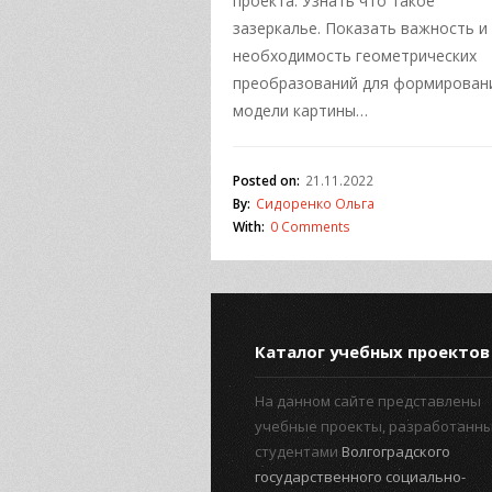
проекта: Узнать что такое
зазеркалье. Показать важность и
необходимость геометрических
преобразований для формирован
модели картины…
Posted on:
21.11.2022
By:
Сидоренко Ольга
With:
0 Comments
Каталог учебных проектов
На данном сайте представлены
учебные проекты, разработанн
студентами
Волгоградского
государственного социально-