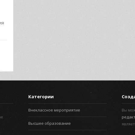
ия
Категории
Созд
Внеклассное мероприятие
Вы мо
ые
редак
Высшее образование
являет