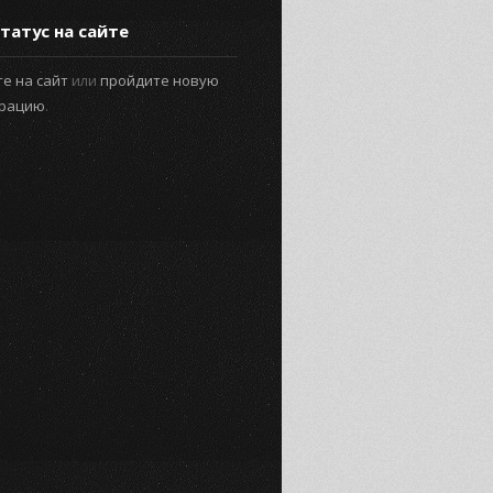
татус на сайте
е на сайт
или
пройдите новую
трацию
.