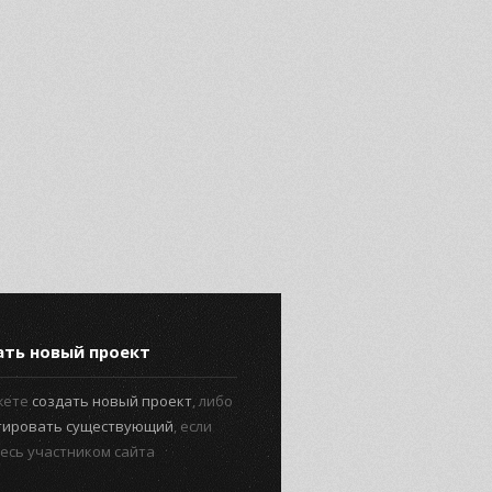
ать новый проект
жете
создать новый проект
, либо
тировать существующий
, если
есь участником сайта