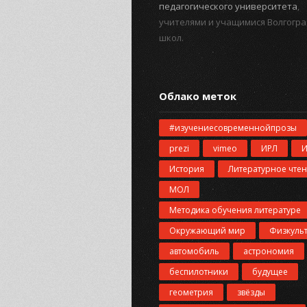
педагогического университета
,
учителями и учащимися Волгогра
школ.
Облако меток
#изучениесовременнойпрозы
prezi
vimeo
ИРЛ
История
Литературное чте
МОЛ
Методика обучения литературе
Окружающий мир
Физкуль
автомобиль
астрономия
беспилотники
будущее
геометрия
звёзды