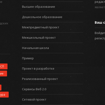
ые
редак
Высшее образование
являет
Дошкольное образование
Ваш с
дских
Межпредметный проект
Войдит
Межшкольный проект
регис
Начальная школа
Пример
ИСП
Проект в разработке
ние
Реализованный проект
Сервисы Веб 2.0
тура
Сетевой проект