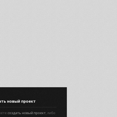
ать новый проект
жете
создать новый проект
, либо