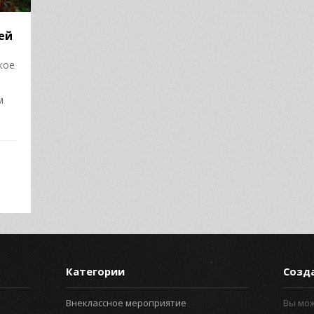
ей
кое
м
Категории
Созд
Внеклассное мероприятие
Вы мо