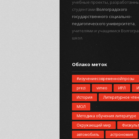
учебные проекты, разработанн
студентами
Волгоградского
государственного социально-
педагогического университета
,
учителями и учащимися Волгогра
школ.
Облако меток
#изучениесовременнойпрозы
prezi
vimeo
ИРЛ
История
Литературное чте
МОЛ
Методика обучения литературе
Окружающий мир
Физкуль
автомобиль
астрономия