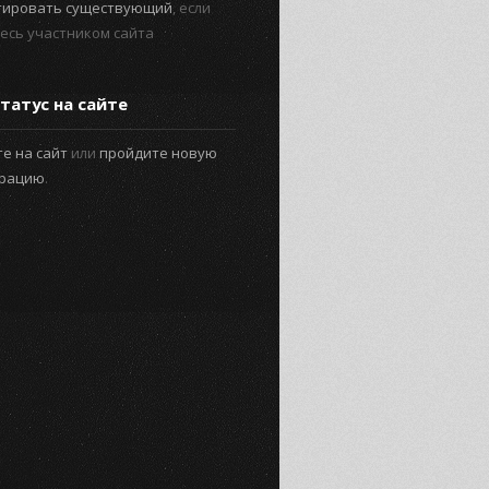
тировать существующий
, если
есь участником сайта
татус на сайте
е на сайт
или
пройдите новую
трацию
.