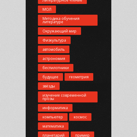
Литературное чтение
МОЛ
Методика обучения
литературе
Окружающий мир
Физкультура
автомобиль
астрономия
беспилотники
будущее
геометрия
звёзды
изучение современной
прозы
информатика
компьютер
космос
математика
планетарий
пример