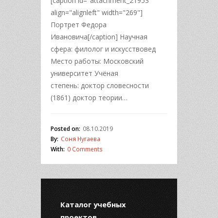
[caption id="attachment_21953"
align="alignleft" width="269"]
Портрет Федора
Ивановича[/caption] Научная
сфера: филолог и искусствовед
Место работы: Московский
университет Учёная
степень: доктор словесности
(1861) доктор теории…
Posted on:
08.10.2019
By:
Соня Нугаева
With:
0 Comments
Каталог учебных
проектов