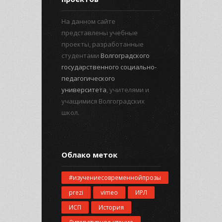
На данном сайте
представлены учебные
проекты, разработанные
студентами
Волгоградского
государственного социально-
педагогического
университета
, учителями и
учащимися Волгоградских
школ.
Облако меток
#изучениесовременнойпрозы
prezi
vimeo
ИРЛ
ИСП
История