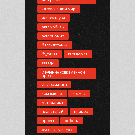
Окружающий мир
Физкультура
автомобиль
астрономия
беспилотники
будущее
геометрия
звёзды
изучение современной
прозы
информатика
компьютер
космос
математика
планетарий
пример
проект
роботы
русская культура