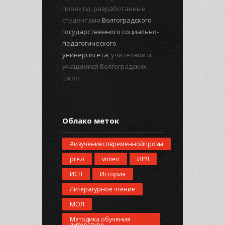
проекты, разработанные
студентами
Волгоградского
государственного социально-
педагогического
университета
, учителями и
учащимися Волгоградских
школ.
Облако меток
#изучениесовременнойпрозы
prezi
vimeo
ИРЛ
ИСП
История
Литературное чтение
МОЛ
Методика обучения
литературе