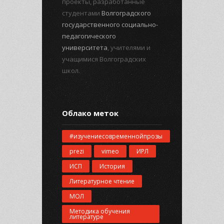
проекты, разработанные
студентами
Волгоградского
государственного социально-
педагогического
университета
, учителями и
учащимися Волгоградских
школ.
Облако меток
#изучениесовременнойпрозы
prezi
vimeo
ИРЛ
ИСП
История
Литературное чтение
МОЛ
Методика обучения
литературе