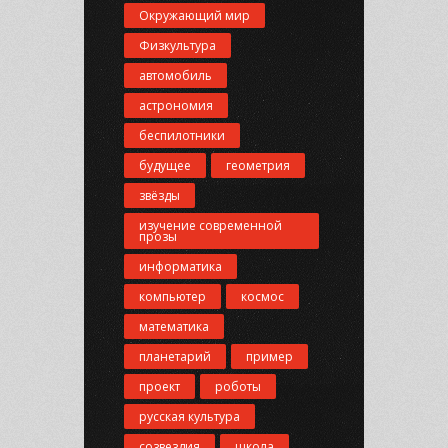
Окружающий мир
Физкультура
автомобиль
астрономия
беспилотники
будущее
геометрия
звёзды
изучение современной
прозы
информатика
компьютер
космос
математика
планетарий
пример
проект
роботы
русская культура
созвездия
школа