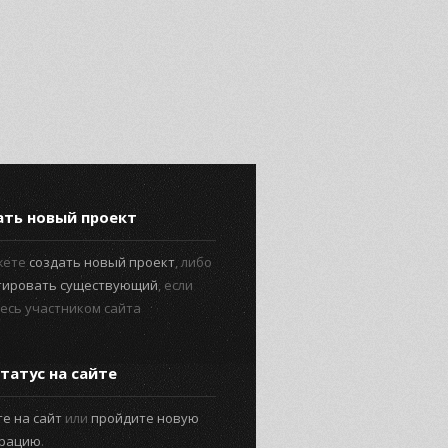
ать новый проект
жете
создать новый проект
, либо
тировать существующий
, если
есь участником сайта
татус на сайте
е на сайт
или
пройдите новую
трацию
.