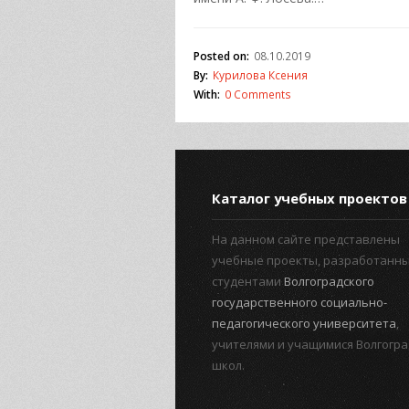
Posted on:
08.10.2019
By:
Курилова Ксения
With:
0 Comments
Каталог учебных проектов
На данном сайте представлены
учебные проекты, разработанн
студентами
Волгоградского
государственного социально-
педагогического университета
,
учителями и учащимися Волгогра
школ.