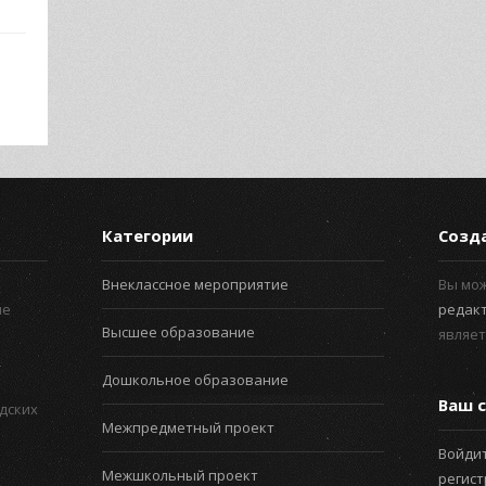
Категории
Созд
Внеклассное мероприятие
Вы мо
ые
редак
Высшее образование
являет
Дошкольное образование
Ваш с
дских
Межпредметный проект
Войдит
Межшкольный проект
регис