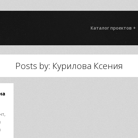
Каталог проектов +
Posts by: Курилова Ксения
на
нт,
м
ы