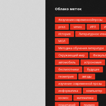
Облако меток
#изучениесовременнойпрозы
prezi
vimeo
ИРЛ
История
Литературное чте
МОЛ
Методика обучения литературе
Окружающий мир
Физкуль
автомобиль
астрономия
беспилотники
будущее
геометрия
звёзды
изучение современной прозы
информатика
компьютер
космос
математика
планетарий
пример