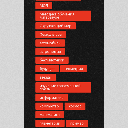
МОЛ
Методика обучения
литературе
Окружающий мир
Физкультура
автомобиль
астрономия
беспилотники
будущее
геометрия
звёзды
изучение современной
прозы
информатика
компьютер
космос
математика
планетарий
пример