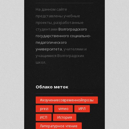
На данном сайте
представлены учебные
проекты, разработанные
студентами
Волгоградского
государственного социально-
педагогического
университета
, учителями и
учащимися Волгоградских
школ.
Облако меток
#изучениесовременнойпрозы
prezi
vimeo
ИРЛ
ИСП
История
Литературное чтение