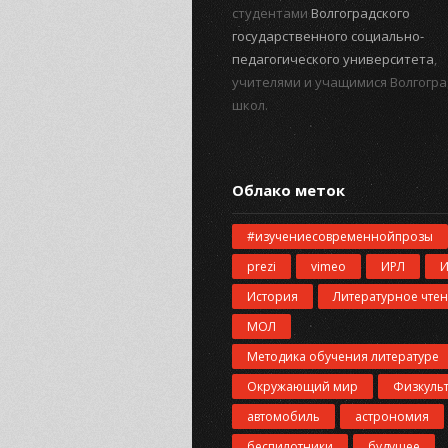
студентами
Волгоградского
государственного социально-
педагогического университета
,
учителями и учащимися Волгогра
школ.
Облако меток
#изучениесовременнойпрозы
prezi
vimeo
ИРЛ
История
Литературное чте
МОЛ
Методика обучения литературе
Окружающий мир
Физкуль
автомобиль
астрономия
беспилотники
будущее