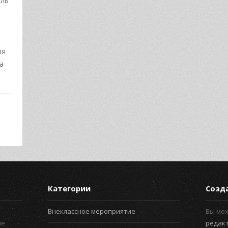
ель
ля
а
Категории
Созд
Внеклассное мероприятие
Вы мо
ые
редак