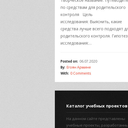
Творческое название: Путеводит
по средствам для родительского
контроля Цель
исследования: Выяснить, какие
средства лучше всего подходят д
родительского контроля. Гипотез
исследования:…
Posted on:
06.07.2020
By:
Егоян Армине
With:
0 Comments
Каталог учебных проектов
На данном сайте представлены
учебные проекты, разработанн