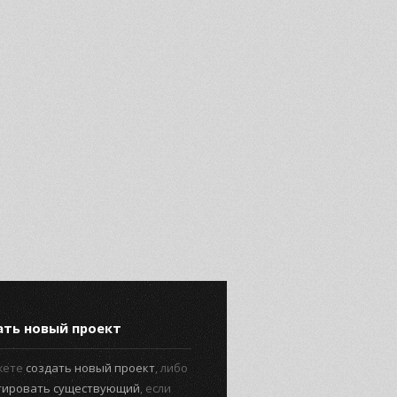
ать новый проект
жете
создать новый проект
, либо
тировать существующий
, если