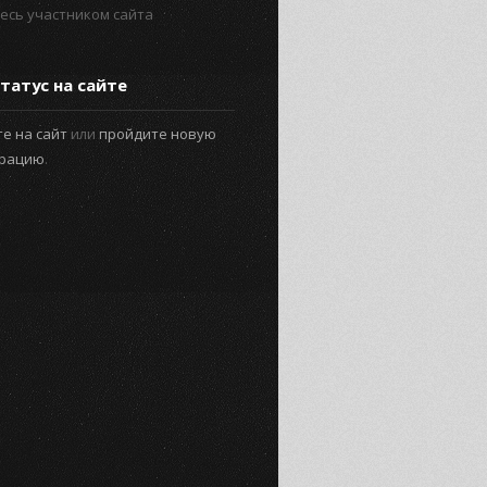
есь участником сайта
татус на сайте
е на сайт
или
пройдите новую
трацию
.