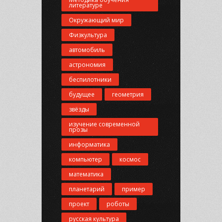
литературе
Окружающий мир
Физкультура
автомобиль
астрономия
беспилотники
будущее
геометрия
звёзды
изучение современной
прозы
информатика
компьютер
космос
математика
планетарий
пример
проект
роботы
русская культура