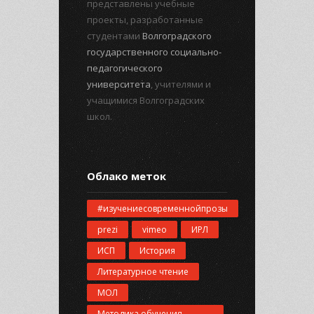
представлены учебные
проекты, разработанные
студентами
Волгоградского
государственного социально-
педагогического
университета
, учителями и
учащимися Волгоградских
школ.
Облако меток
#изучениесовременнойпрозы
prezi
vimeo
ИРЛ
ИСП
История
Литературное чтение
МОЛ
Методика обучения