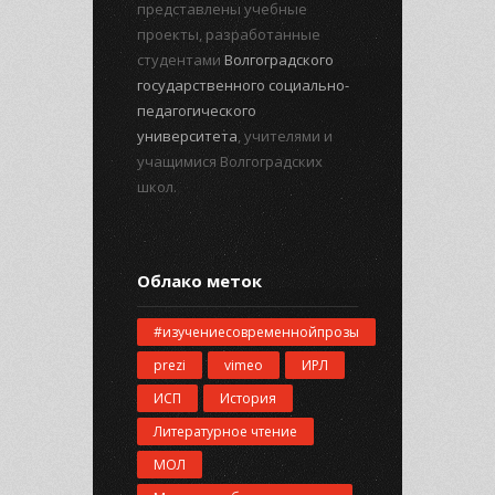
представлены учебные
проекты, разработанные
студентами
Волгоградского
государственного социально-
педагогического
университета
, учителями и
учащимися Волгоградских
школ.
Облако меток
#изучениесовременнойпрозы
prezi
vimeo
ИРЛ
ИСП
История
Литературное чтение
МОЛ