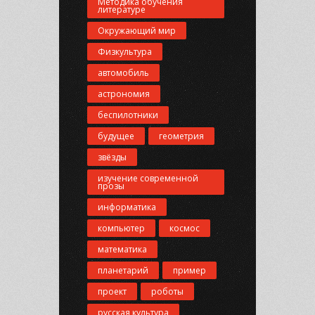
Методика обучения
литературе
Окружающий мир
Физкультура
автомобиль
астрономия
беспилотники
будущее
геометрия
звёзды
изучение современной
прозы
информатика
компьютер
космос
математика
планетарий
пример
проект
роботы
русская культура