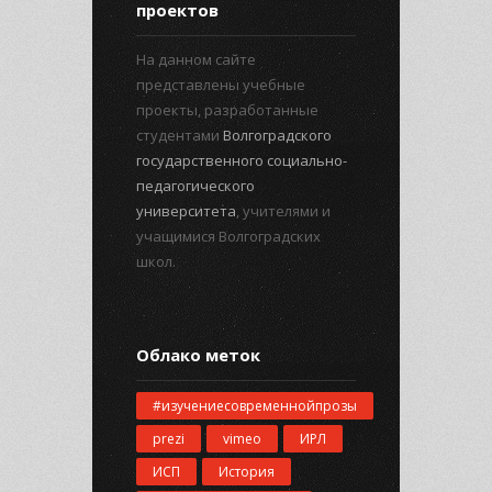
проектов
На данном сайте
представлены учебные
проекты, разработанные
студентами
Волгоградского
государственного социально-
педагогического
университета
, учителями и
учащимися Волгоградских
школ.
Облако меток
#изучениесовременнойпрозы
prezi
vimeo
ИРЛ
ИСП
История