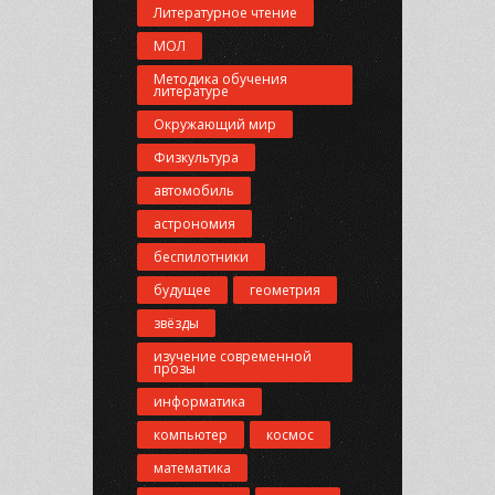
Литературное чтение
МОЛ
Методика обучения
литературе
Окружающий мир
Физкультура
автомобиль
астрономия
беспилотники
будущее
геометрия
звёзды
изучение современной
прозы
информатика
компьютер
космос
математика