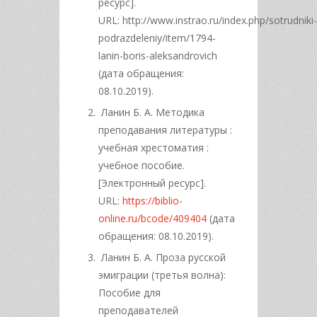
ресурс].
URL: http://www.instrao.ru/index.php/sotrudniki-
podrazdeleniy/item/1794-
lanin-boris-aleksandrovich
(дата обращения:
08.10.2019).
Ланин Б. А. Методика
преподавания литературы :
учебная хрестоматия :
учебное пособие.
[Электронный ресурс].
URL:
https://biblio-
online.ru/bcode/409404
(дата
обращения: 08.10.2019).
Ланин Б. А. Проза русской
эмиграции (третья волна):
Пособие для
преподавателей