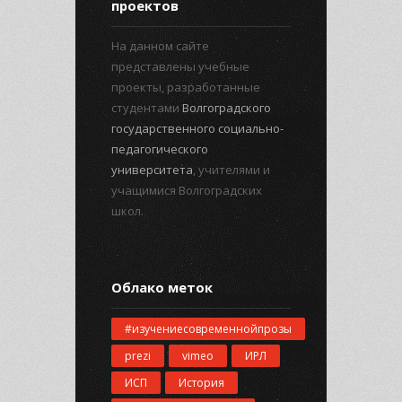
проектов
На данном сайте
представлены учебные
проекты, разработанные
студентами
Волгоградского
государственного социально-
педагогического
университета
, учителями и
учащимися Волгоградских
школ.
Облако меток
#изучениесовременнойпрозы
prezi
vimeo
ИРЛ
ИСП
История