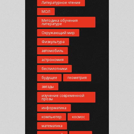
Литературное чтение
МОЛ
Методика обучения
литературе
Окружающий мир
Физкультура
автомобиль
астрономия
беспилотники
будущее
геометрия
звёзды
изучение современной
прозы
информатика
компьютер
космос
математика