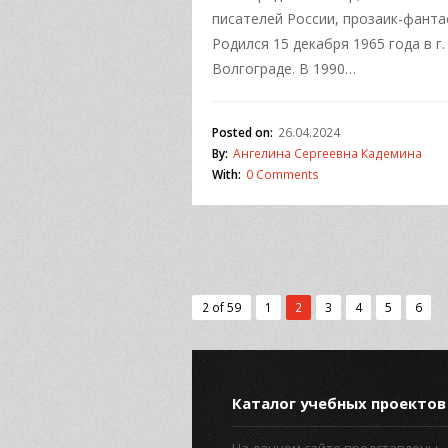
писателей России, прозаик-фанта
Родился 15 декабря 1965 года в г.
Волгограде. В 1990…
Posted on:
26.04.2024
By:
Ангелина Сергеевна Кадемина
With:
0 Comments
2 of 59
1
2
3
4
5
6
Каталог учебных проектов