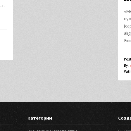
ст.
«Мн
нуж
[ca
ali
Еки
Pos
By:
With
Категории
Созд