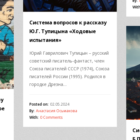
By:
With
Система вопросов к рассказу
Ю.Г. Тупицына «Ходовые
испытания»
Юрий Гаврилович Тупицын – русский
советский писатель-фантаст, член
Союза писателей СССР (1974), Союза
писателей России (1995). Родился в
городке Дрезна…
зу
Posted on:
02.05.2024
ое
By:
Анастасия Осьмакова
With:
0 Comments
Си
Б.