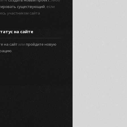
жете
создать новый проект
, либо
тировать существующий
, если
есь участником сайта
татус на сайте
е на сайт
или
пройдите новую
трацию
.