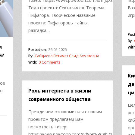
тизер: https://www.powtoon.com/s/fFJqXsWucwu/1/
htt
Тема проекта: Секта чисел. Теорема
В 
Пифагора. Творческое название
игр
проекта: Пифагоровы тайны:
разгадка…
Pos
By:
и
With
Posted on:
26.05.2025
м?
By:
Сайдаева Петимат Саид-Ахматовна
With:
0 Comments
Ки
кое
да
Роль интернета в жизни
кт
ци
современного общества
Цел
Прежде чем ознакомиться с нашим
рек
проектом предлагаем Вам
киб
посмотреть тизер:
орг
https://www.powtoon.com/s/f8retVRC9hi/1/m/s