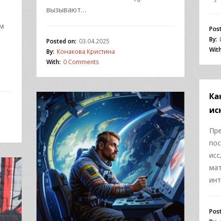
вызывают…
им
Pos
By:
Posted on:
03.04.2025
With
By:
Конакова Кристина
With:
0 Comments
Ка
ис
Пре
пос
исс
мат
инт
Pos