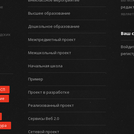
Внеклассное мероприятие
Вы мо
ые
редак
Высшее образование
являет
Дошкольное образование
Ваш с
дских
Межпредметный проект
Войдит
Межшкольный проект
регис
Начальная школа
Пример
ИСП
Проект в разработке
ние
Реализованный проект
Сервисы Веб 2.0
тура
Сетевой проект