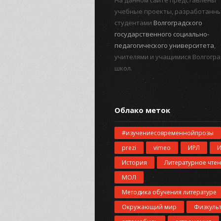
На данном сайте представлены
учебные проекты, разработанн
студентами
Волгоградского
государственного социально-
педагогического университета
,
учителями и учащимися Волгогра
школ.
Облако меток
#изучениесовременнойпрозы
prezi
vimeo
ИРЛ
История
Литературное чте
МОЛ
Методика обучения литературе
Окружающий мир
Физкуль