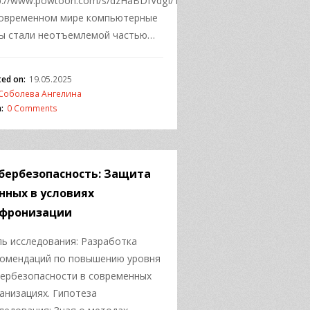
m/s
p://www.powtoon.com/s/dzHaBDfVdgI/1/m/s
современном мире компьютерные
ы стали неотъемлемой частью…
ted on:
19.05.2025
Соболева Ангелина
:
0 Comments
бербезопасность: Защита
нных в условиях
фронизации
ь исследования: Разработка
омендаций по повышению уровня
ербезопасности в современных
анизациях. Гипотеза