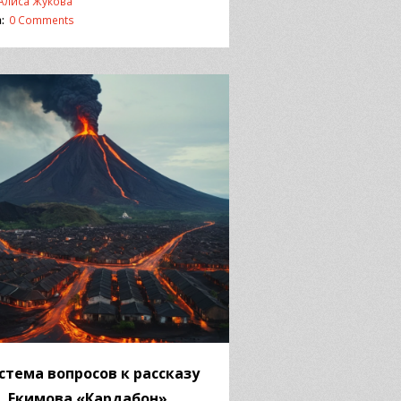
Алиса Жукова
:
0 Comments
стема вопросов к рассказу
П. Екимова «Кардабон»