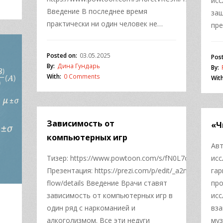
исс
Введение В последнее время
за
практически ни один человек не…
пр
Posted on:
03.05.2025
Pos
By:
Дина Гундарь
By:
With:
0 Comments
With
Зависимость от
«Ч
компьютерных игр
Авт
Тизер: https://www.powtoon.com/s/fN0L7clKTIk/1/m/
исс
Презентация: https://prezi.com/p/edit/_a2n2uba_xwv/
гар
flow/details Введение Врачи ставят
про
зависимость от компьютерных игр в
исс
один ряд с наркоманией и
вза
алкоголизмом. Все эти недуги
му