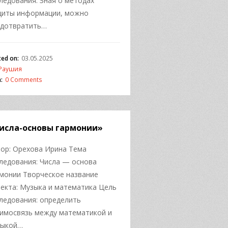
ледования: Зная о методах
щиты информации, можно
едотвратить…
ted on:
03.05.2025
Раушия
:
0 Comments
исла-основы гармонии»
ор: Орехова Ирина Тема
s
ледования: Числа — основа
#ai-
монии Творческое название
екта: Музыка и математика Цель
ледования: определить
имосвязь между математикой и
зыкой…