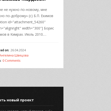
е не нужно по-новому, мне
но по-доброму» (с) Б.П. Екимов
ption id="attachment_54260"
gn="alignright" width="300"] Борис
мов в Кимрах. Июль 2010.…
ted on:
26.04.2024
Ангелина Швецова
:
0 Comments
ать новый проект